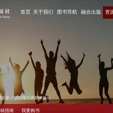
首页
关于我们
图书导航
融合出版
资
书目录
/
2025年03月新书目录
投稿指南
我要购书