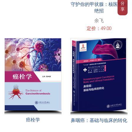
分
守护你的甲状腺：核医学有
享
绝招
余飞
定价：49.00
癌栓学
鼻咽癌：基础与临床的转化