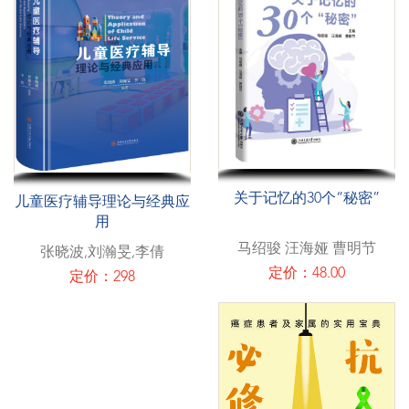
关于记忆的30个“秘密”
儿童医疗辅导理论与经典应
用
马绍骏 汪海娅 曹明节
张晓波,刘瀚旻,李倩
定价：48.00
定价：298