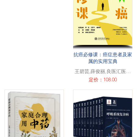
抗癌必修课：癌症患者及家
属的实用宝典
王碧芸,薛俊丽,良医汇医学
团队
定价：108.00