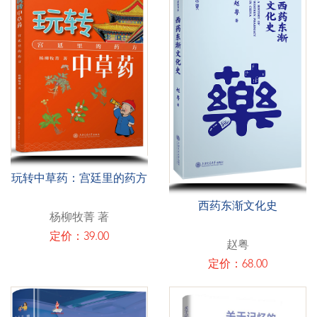
玩转中草药：宫廷里的药方
西药东渐文化史
杨柳牧菁 著
定价：39.00
赵粤
定价：68.00