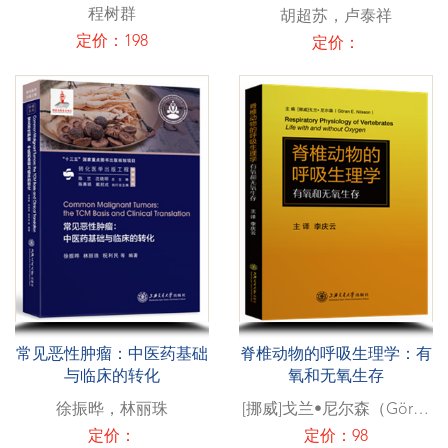
程树群
胡超苏，卢泰祥
定价：198
定价：
常见恶性肿瘤：中医药基础
脊椎动物的呼吸生理学：有
与临床的转化
氧和无氧生存
徐振晔，林丽珠
[挪威]戈兰•尼尔森（Göran
E. Nilsson）
定价：
定价：98