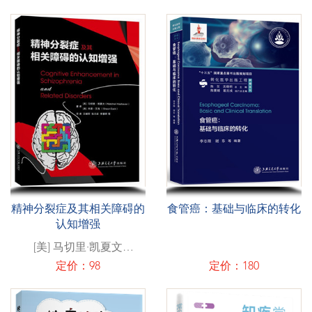
精神分裂症及其相关障碍的
食管癌：基础与临床的转化
认知增强
[美] 马切里·凯夏文
（Matcheri Keshavan） /
定价：98
定价：180
肖恩·艾克 （Shaun Eack）