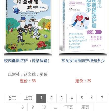
校园健康防护（传染病篇）
常见疾病预防护理知多少
庄建林，赵文穗，滕俊
定价：58
定价：39
首页
上页
1
2
3
4
5
6
7
8
9
10
...
下页
尾页