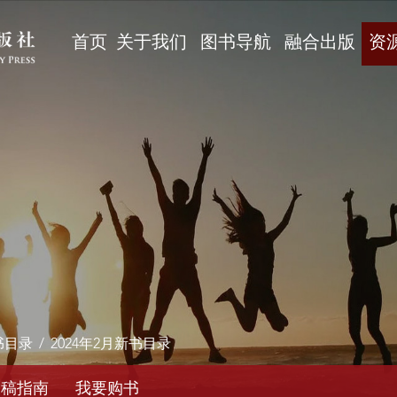
首页
关于我们
图书导航
融合出版
资
书目录
/
2024年2月新书目录
投稿指南
我要购书