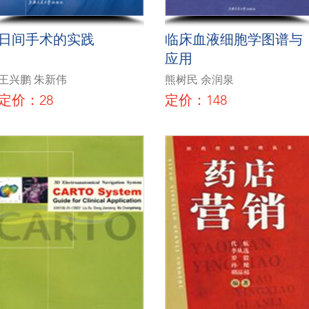
日间手术的实践
临床血液细胞学图谱与
应用
王兴鹏 朱新伟
熊树民 余润泉
定价：28
定价：148