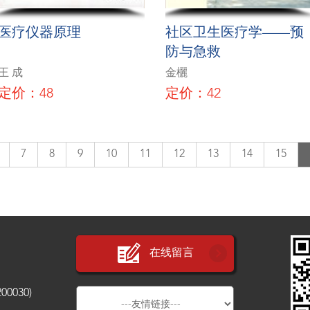
医疗仪器原理
社区卫生医疗学——预
防与急救
王 成
金欐
定价：48
定价：42
7
8
9
10
11
12
13
14
15
在线留言
030)