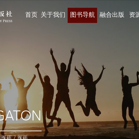
首页
关于我们
图书导航
融合出版
资
GATON
学医药
/
医药