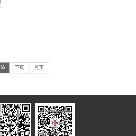
16
下页
尾页