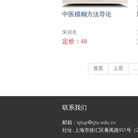
中医模糊方法导论
朱训生
定价：48
首页
上页
...
联系我们
邮箱：sjtup@sjtu.edu.cn
社址: 上海市徐汇区番禺路951号（200