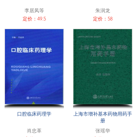
李居凤等
朱润龙
定价：49.5
定价：58
口腔临床药理学
上海市增补基本药物用药手
册
肖忠革
张瑶华