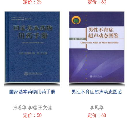
定价：25
定价：60
国家基本药物用药手册
男性不育症超声动态图鉴
张瑶华 李端 王文健
李凤华
定价：50
定价：68