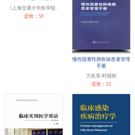
《上海交通大学医学院年
鉴》编纂委员会
定价：58
慢性阻塞性肺疾病患者管理
手册
万欢英 时国朝
定价：22