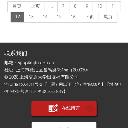
首页
上页
...
7
8
9
10
11
12
13
14
15
16
下页
尾页
联系我们
邮箱：sjtup@sjtu.edu.cn
社址: 上海市徐汇区番禺路951号（200030)
© 2020 上海交通大学出版社有限公司
沪ICP备16051311号-2
【（署）网出证（沪）字第008号】【增值电
信业务经营许可证 沪B2-20231019】
在线留言