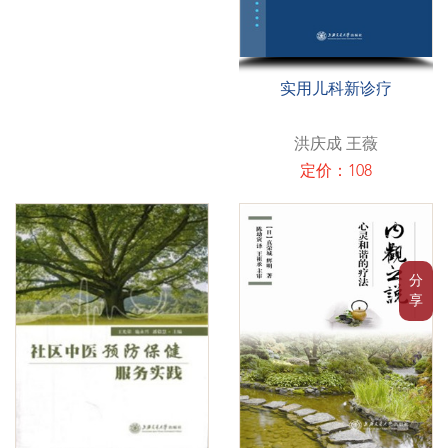
实用儿科新诊疗
洪庆成 王薇
定价：108
分
享