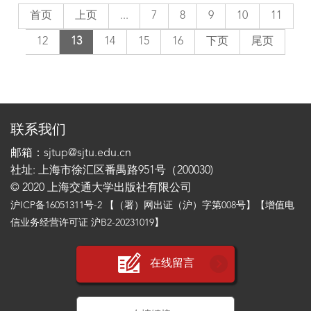
首页
上页
...
7
8
9
10
11
12
13
14
15
16
下页
尾页
联系我们
邮箱：sjtup@sjtu.edu.cn
社址: 上海市徐汇区番禺路951号（200030)
© 2020 上海交通大学出版社有限公司
沪ICP备16051311号-2
【（署）网出证（沪）字第008号】【增值电
信业务经营许可证 沪B2-20231019】
在线留言