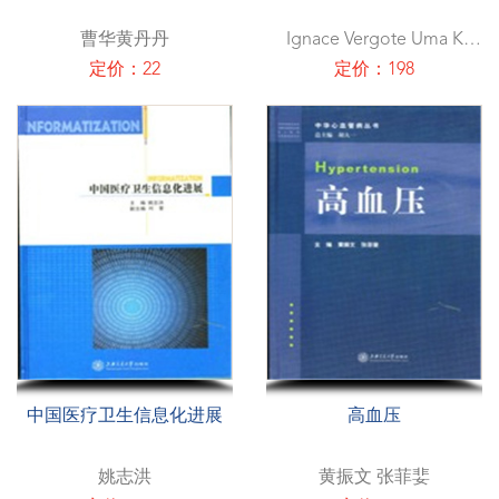
曹华黄丹丹
Ignace Vergote Uma K
Devi
定价：22
定价：198
中国医疗卫生信息化进展
高血压
姚志洪
黄振文 张菲婓