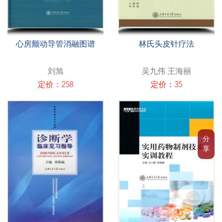
心房颤动导管消融图谱
林氏头皮针疗法
刘旭
吴九伟 王海丽
定价：258
定价：35
分
享