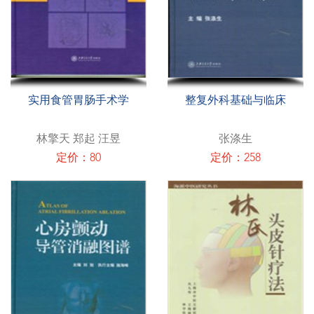
实用食管胃肠手术学
整复外科基础与临床
林擎天 郑起 汪昱
张涤生
定价：80
定价：258