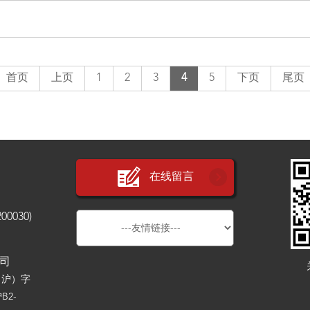
首页
上页
1
2
3
4
5
下页
尾页
在线留言
030)
公司
（沪）字
B2-