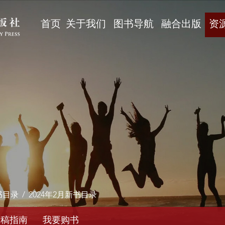
首页
关于我们
图书导航
融合出版
资
书目录
/
2024年2月新书目录
投稿指南
我要购书