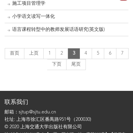
施工项目管理学
小学语文读写一体化
语言课程转型中的教师发展话语研究(英文版)
首页
上页
1
2
3
4
5
6
7
下页
尾页
联系我们
邮箱：sjtup@sjtu.edu.cn
社址: 上海市徐汇区番禺路951号（200030)
© 2020 上海交通大学出版社有限公司