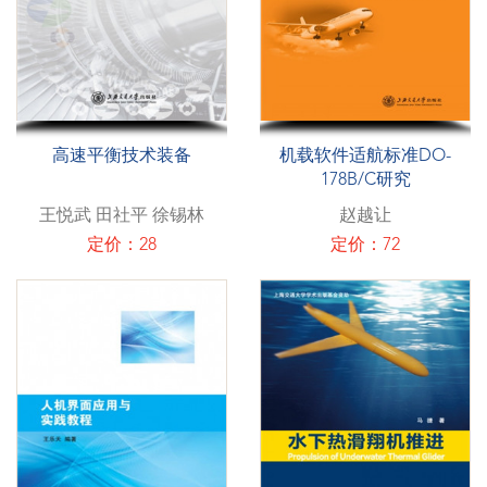
高速平衡技术装备
机载软件适航标准DO-
178B/C研究
王悦武 田社平 徐锡林
赵越让
定价：28
定价：72