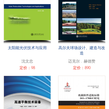
太阳能光伏技术与应用
高尔夫球场设计、建造与改
造
沈文忠
迈克尔﹒赫德赞
定价：98
定价：890