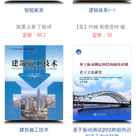
智能家居
逻辑体系(一)
陈重义著 丁毅译
【英】约翰·斯图亚特·穆勒
著 郭武军 杨航 译
定价：84.2
定价：50
建筑施工技术
基于振动测试的结构损伤识