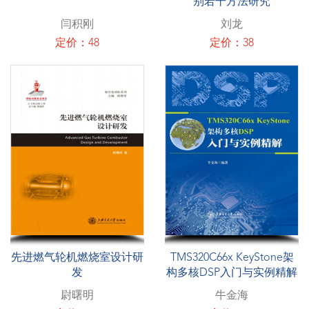
别若干方法研究
闫积刚
刘龙
定价：48
定价：38
先进燃气轮机燃烧室设计研
TMS320C66x KeyStone架
发
构多核DSP入门与实例精解
尉曙明
牛金海