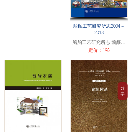
船舶工艺研究所志2004－
2013
船舶工艺研究所志 编纂委
员会
定价：198
分
享