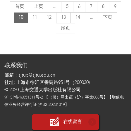
首页
上页
...
5
6
7
8
9
10
11
12
13
14
...
下页
尾页
联系我们
邮箱：sjtup@sjtu.edu.cn
社址: 上海市徐汇区番禺路951号（200030)
© 2020 上海交通大学出版社有限公司
沪ICP备16051311号-2
【（署）网出证（沪）字第008号】【增值电
信业务经营许可证 沪B2-20231019】
在线留言