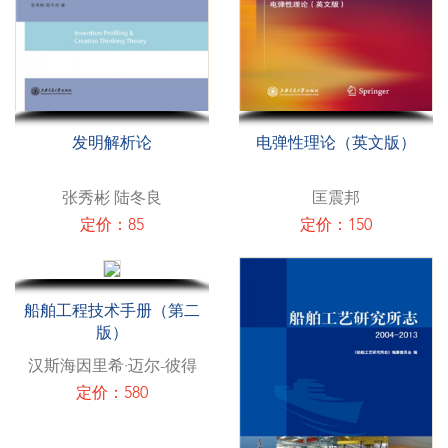
发明解析论
电弹性理论（英文版）
张秀彬 陆冬良
匡震邦
定价：85
定价：150
船舶工程技术手册（第二
版）
汉斯海因里希·迈尔-彼得
定价：580