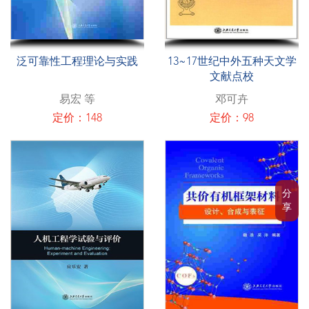
泛可靠性工程理论与实践
13~17世纪中外五种天文学
文献点校
易宏 等
邓可卉
定价：148
定价：98
分
享