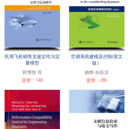
民用飞机销售支援定性与定
空调系统建模及控制(英文
量模型
版）
郭博智 等
姚晔 余跃滨
定价：148
定价：280