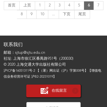
首页
上页
1
2
3
4
5
6
7
8
9
10
...
下页
尾页
联系我们
邮箱：sjtup@sjtu.edu.cn
社址: 上海市徐汇区番禺路951号（200030)
© 2020 上海交通大学出版社有限公司
沪ICP备16051311号-2
【（署）网出证（沪）字第008号】【增值电
信业务经营许可证 沪B2-20231019】
在线留言