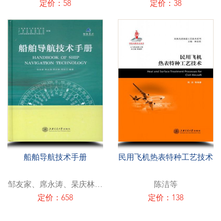
定价：58
定价：38
船舶导航技术手册
民用飞机热表特种工艺技术
邹友家、席永涛、杲庆林、
陈洁等
周长江
定价：658
定价：138