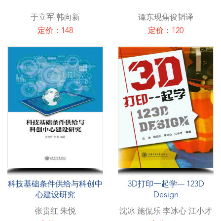
于立军 韩向新
谭东现焦俊韬译
定价：148
定价：120
科技基础条件供给与科创中
3D打印一起学--- 123D
心建设研究
Design
张贵红 朱悦
沈冰 施侃乐 李冰心 江小才