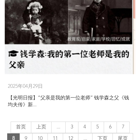
2025年04月29日
【光明日报】“父亲是我的第一位老师” 钱学森之父《钱
均夫传》新...
首页
上页
...
3
4
5
6
7
8
9
10
11
12
...
下页
尾页