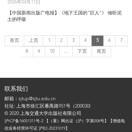
2026年04月17日
【中国新闻出版广电报】《地下王国的“巨人”》 倾听泥
土的呼吸
首页
上页
1
2
3
4
5
6
7
8
9
10
...
下页
尾页
联系我们
邮箱：sjtup@sjtu.edu.cn
社址: 上海市徐汇区番禺路951号（200030)
© 2020 上海交通大学出版社有限公司
沪ICP备16051311号-2
【（署）网出证（沪）字第008号】【增值电
信业务经营许可证 沪B2-20231019】