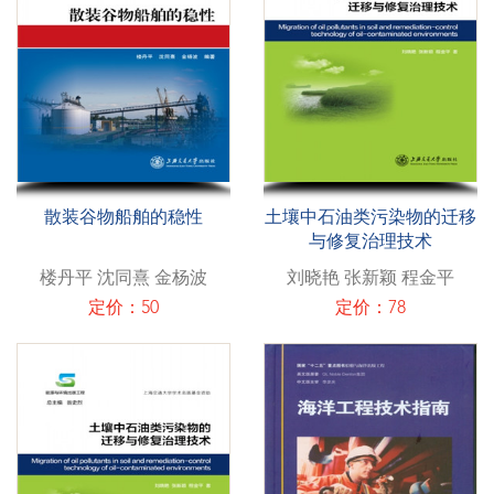
散装谷物船舶的稳性
土壤中石油类污染物的迁移
与修复治理技术
楼丹平 沈同熹 金杨波
刘晓艳 张新颖 程金平
定价：50
定价：78