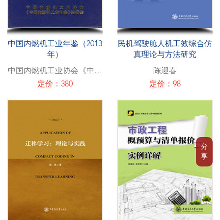
中国内燃机工业年鉴（2013
民机驾驶舱人机工效综合仿
年）
真理论与方法研究
中国内燃机工业协会《中国
陈迎春
内燃机工业年鉴》编委会
定价：380
定价：98
分
享