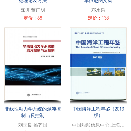
稳理论及方法
车痕迹图文集
陈进 董广明
邓水泉
定价：68
定价：138
非线性动力学系统的混沌控
中国海洋工程年鉴（2013
制与反控制
版）
刘玉良 姚齐国
中国船舶信息中心 上海熔