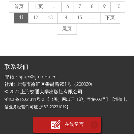
首页
上页
...
6
7
8
9
10
11
12
13
14
15
...
下页
尾页
联系我们
邮箱：sjtup@sjtu.edu.cn
社址: 上海市徐汇区番禺路951号（200030)
© 2020 上海交通大学出版社有限公司
沪ICP备16051311号-2
【（署）网出证（沪）字第008号】【增值电
信业务经营许可证 沪B2-20231019】
在线留言