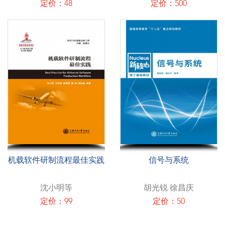
圣船舶海洋工程技术有限公
定价：48
定价：500
司
机载软件研制流程最佳实践
信号与系统
沈小明等
胡光锐 徐昌庆
定价：99
定价：50