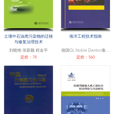
土壤中石油类污染物的迁移
海洋工程技术指南
与修复治理技术
刘晓艳 张新颖 程金平
德国GL Noble Denton集团
上海熔圣船舶海洋工程技术
定价：78
定价：560
有限公司