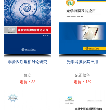
非爱因斯坦相对论研究
光学薄膜及其应用
蔡立
范正修等
定价：68
定价：139