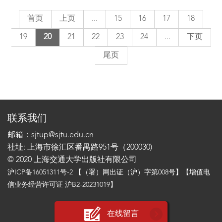
首页
上页
...
15
16
17
18
19
20
21
22
23
24
...
下页
尾页
联系我们
邮箱：sjtup@sjtu.edu.cn
社址: 上海市徐汇区番禺路951号（200030)
© 2020 上海交通大学出版社有限公司
沪ICP备16051311号-2
【（署）网出证（沪）字第008号】【增值电
信业务经营许可证 沪B2-20231019】
在线留言