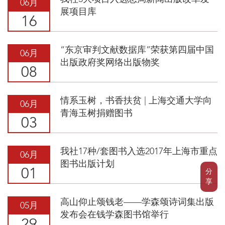
06月
展项目库
16
“东京审判文献数据库”荣获第四届中国
06月
出版政府奖网络出版物奖
08
情系玉树，书香扶贫 | 上海交通大学向
06月
青海玉树捐赠图书
03
我社17种/套图书入选2017年上海市重点
06月
图书出版计划
01
分
享
高山仰止颂钱老——学森颂诗词集出版
05月
发布会在钱学森图书馆举行