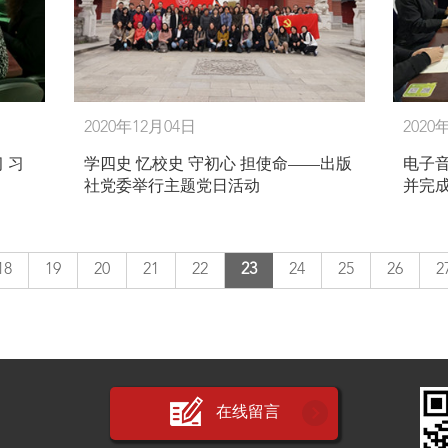
2020年12月04日
2020
 习
学四史 忆校史 守初心 担使命——出版
电子
社党委举行主题党日活动
并完
18
19
20
21
22
23
24
25
26
2
在线留言