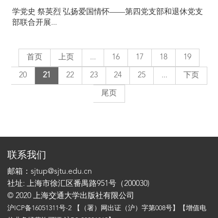
学党史 祭英烈 弘扬爱国情怀——第四党支部和退休党支
部联合开展...
首页
上页
...
16
17
18
19
20
21
22
23
24
25
...
下页
尾页
联系我们
邮箱：sjtup@sjtu.edu.cn
社址: 上海市徐汇区番禺路951号（200030)
© 2020 上海交通大学出版社有限公司
沪ICP备16051311号-2
【（署）网出证（沪）字第008号】【增值电