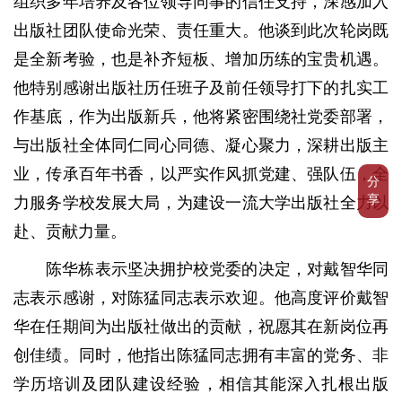
组织多年培养及各位领导同事的信任支持，深感加入
出版社团队使命光荣、责任重大。他谈到此次轮岗既
是全新考验，也是补齐短板、增加历练的宝贵机遇。
他特别感谢出版社历任班子及前任领导打下的扎实工
作基底，作为出版新兵，他将紧密围绕社党委部署，
与出版社全体同仁同心同德、凝心聚力，深耕出版主
业，传承百年书香，以严实作风抓党建、强队伍，全
分
享
力服务学校发展大局，为建设一流大学出版社全力以
赴、贡献力量。
陈华栋表示坚决拥护校党委的决定，对戴智华同
志表示感谢，对陈猛同志表示欢迎。他高度评价戴智
华在任期间为出版社做出的贡献，祝愿其在新岗位再
创佳绩。同时，他指出陈猛同志拥有丰富的党务、非
学历培训及团队建设经验，相信其能深入扎根出版