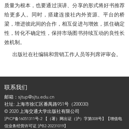
质量为根本，也要通过演讲、分享的形式将好书推荐
给更多人。同时，搭建连接社内外资源、平台的桥
梁，增进彼此间的合作，相互促进与增效，抓住确定
性，转化不确定性，保持市场图书持续互动的良性长
效机制。
出版社在社编辑和营销工作人员等列席评审会。
联系我们
邮箱：sjtup@sjtu.edu.cn
社址: 上海市徐汇区番禺路951号（200030)
© 2020 上海交通大学出版社有限公司
沪ICP备16051311号-2
【（署）网出证（沪）字第008号】【增值电
信业务经营许可证 沪B2-20231019】