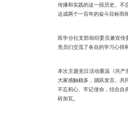
传播和实践的这一段历史。不
达成两个一百年的奋斗目标而
医学分社支部组织委员兼宣传
党员们交流了各自的学习心得
本次主题党日活动重温《共产
大家感触颇多，踊跃发言。共
不忘初心、牢记使命，结合自
砖加瓦。