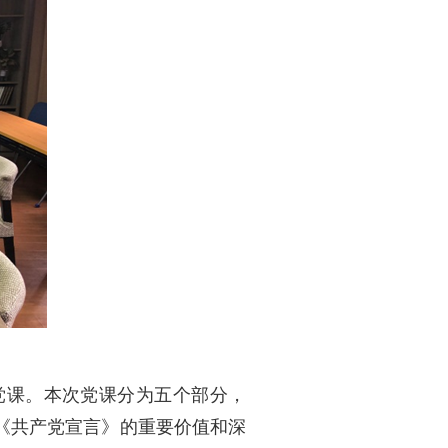
党课。本次党课分为五个部分，
《共产党宣言》的重要价值和深