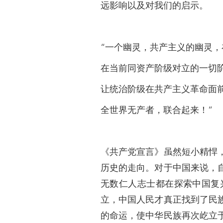
远影响以及对我们的启示。
“一个幽灵，共产主义的幽灵，
在当前同资产阶级对立的一切
让统治阶级在共产主义革命面
全世界无产者，联合起来！”
《共产党宣言》虽然短小精悍
历史的走向。对于中国来说，
无数仁人志士都在探索中国复
立，中国人民才真正找到了民
的命运，使中华民族再次屹立