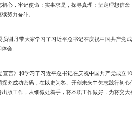
忘初心，牢记使命；实事求是，探寻真理；坚定理想信念
继续努力奋斗。
委员谢丹带大家学习了习近平总书记在庆祝中国共产党成立
和体会。
党宣言》和学习了习近平总书记在庆祝中国共产党成立10
同探究成功密码，在以史为鉴、开创未来中矢志践行初心
身出版工作，从细微处着手，将本职工作做好，为将交大