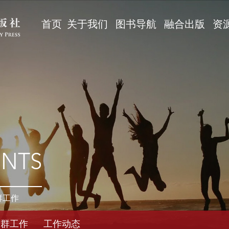
首页
关于我们
图书导航
融合出版
资
ENTS
群工作
党群工作
工作动态