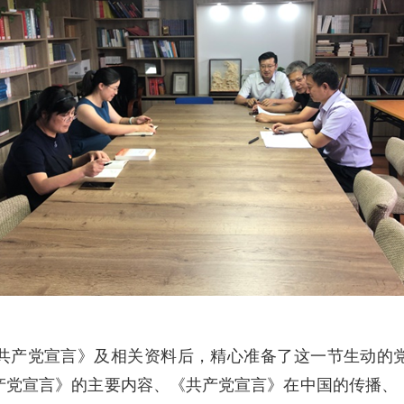
共产党宣言》及相关资料后，精心准备了这一节生动的
产党宣言》的主要内容、《共产党宣言》在中国的传播、