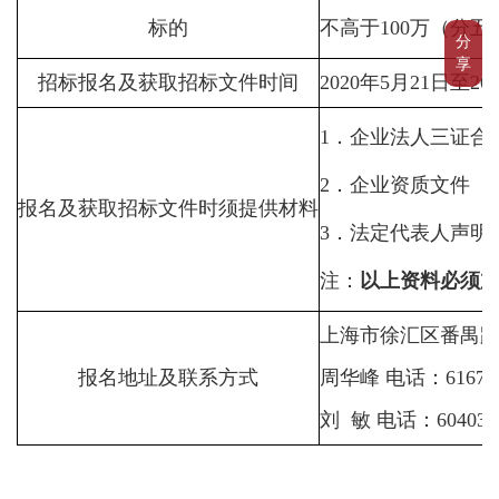
标的
不高于
100
万（分五
分
享
招标报名及获取招标文件时间
2020
年
5
月
21
日至
20
1
．企业法人三证合
2
．企业资质文件（
报名及获取招标文件时须提供材料
3
．法定代表人声明
注：
以上资料必须
上海市徐汇区番禺
报名地址及联系方式
周华峰 电话：
61675
刘 敏 电话：
604030