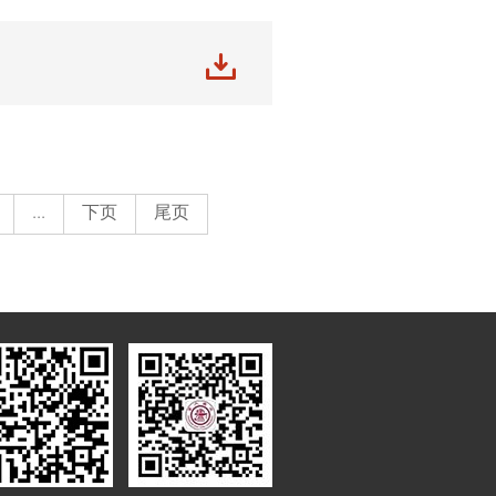
...
下页
尾页