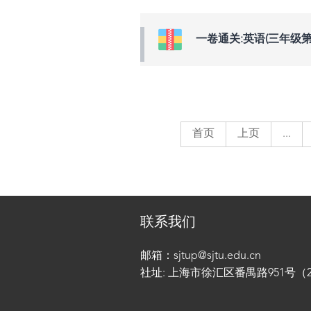
一卷通关:英语(三年级第
首页
上页
...
联系我们
邮箱：sjtup@sjtu.edu.cn
社址: 上海市徐汇区番禺路951号（200