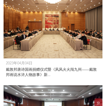
2023年04月04日
戴敦邦唐诗国画捐赠仪式暨《风风火火闯九州——戴敦
邦画说水浒人物故事》新...
分