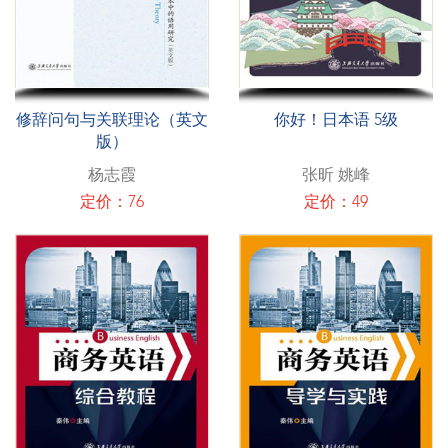
修辞问句与关联理论（英文
你好！日本语 5级
版）
杨志霞
张昕 姚峰
定价：76
定价：49