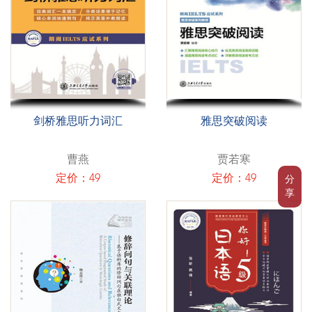
剑桥雅思听力词汇
雅思突破阅读
曹燕
贾若寒
定价：49
定价：49
分
享