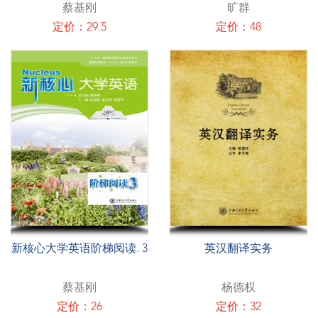
蔡基刚
旷群
定价：29.5
定价：48
新核心大学英语阶梯阅读. 3
英汉翻译实务
蔡基刚
杨德权
定价：26
定价：32