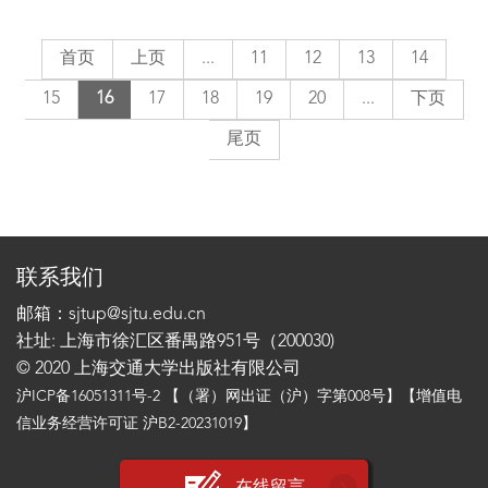
首页
上页
...
11
12
13
14
15
16
17
18
19
20
...
下页
尾页
联系我们
邮箱：sjtup@sjtu.edu.cn
社址: 上海市徐汇区番禺路951号（200030)
© 2020 上海交通大学出版社有限公司
沪ICP备16051311号-2
【（署）网出证（沪）字第008号】【增值电
信业务经营许可证 沪B2-20231019】
在线留言