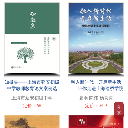
知微集——上海市延安初级
融入新时代，开启新生活
中学教师教育论文案例选
——带你走进上海建桥学院
上海市延安初级中学
夏雨 陈伟 杨真真
定价：68
定价：34.9
分
享