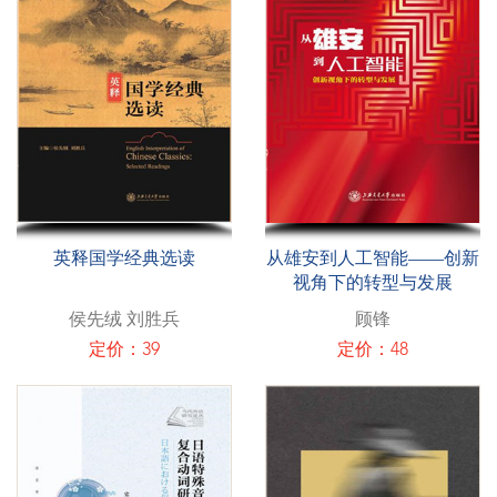
英释国学经典选读
从雄安到人工智能——创新
视角下的转型与发展
侯先绒 刘胜兵
顾锋
定价：39
定价：48