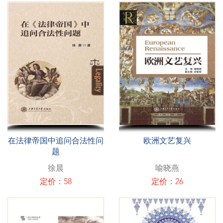
在法律帝国中追问合法性问
欧洲文艺复兴
题
徐晨
喻晓燕
定价：58
定价：26