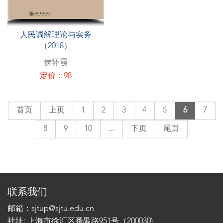
人民调解理论与实务
（2018）
侯怀霞
定价：98
首页
上页
1
2
3
4
5
6
7
8
9
10
...
下页
尾页
联系我们
邮箱：sjtup@sjtu.edu.cn
社址: 上海市徐汇区番禺路951号（200030)