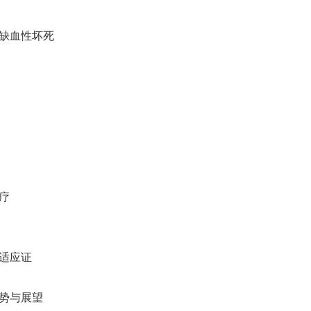
头缺血性坏死
疗
适应证
趋势与展望