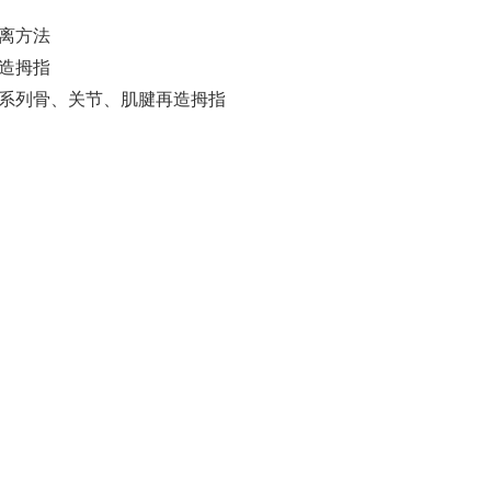
离方法
造拇指
趾系列骨、关节、肌腱再造拇指