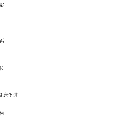
能
系
位
健康促进
构