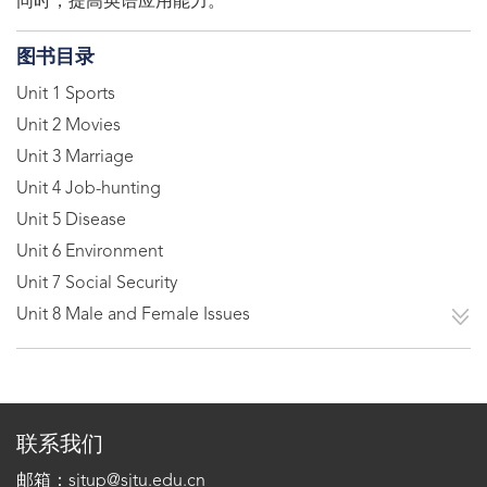
同时，提高英语应用能力。
图书目录
Unit 1 Sports
Unit 2 Movies
Unit 3 Marriage
Unit 4 Job-hunting
Unit 5 Disease
Unit 6 Environment
Unit 7 Social Security
Unit 8 Male and Female Issues
联系我们
邮箱：sjtup@sjtu.edu.cn