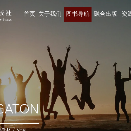
首页
关于我们
图书导航
融合出版
资
GATON
辅教材
/
外语