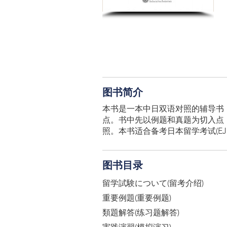
图书简介
本书是一本中日双语对照的辅导书
点。书中先以例题和真题为切入点
照。本书适合备考日本留学考试(E
图书目录
留学試験について(留考介绍)
重要例題(重要例题)
類題解答(练习题解答)