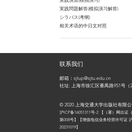
実践演習(模拟演习)
実践問題解答(模拟演习解答)
シラバス(考纲)
相关术语的中日文对照
联系我们
邮箱：sjtup@sjtu.edu.cn
社址: 上海市徐汇区番禺路951号（200
© 2020 上海交通大学出版社有限
沪ICP备16051311号-2
【（署）网出证
第008号】【增值电信业务经营许可证 沪
20231019】