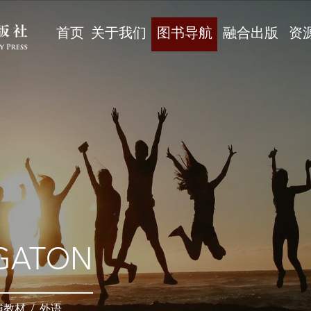
首页
关于我们
图书导航
融合出版
资
GATON
辅教材
/
外语