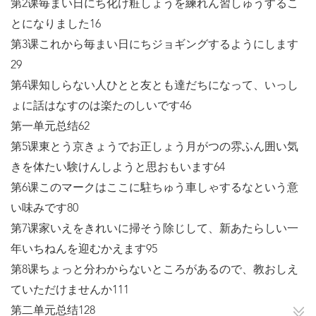
第2课毎まい日にち化け粧しょうを練れん習しゅうするこ
とになりました16
第3课これから毎まい日にちジョギングするようにします
29
第4课知しらない人ひとと友とも達だちになって、いっし
ょに話はなすのは楽たのしいです46
第一单元总结62
第5课東とう京きょうでお正しょう月がつの雰ふん囲い気
きを体たい験けんしようと思おもいます64
第6课このマークはここに駐ちゅう車しゃするなという意
い味みです80
第7课家いえをきれいに掃そう除じして、新あたらしい一
年いちねんを迎むかえます95
第8课ちょっと分わからないところがあるので、教おしえ
ていただけませんか111
第二单元总结128