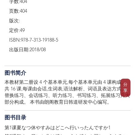
字数:404
页数:404
版次:
定价:49
ISBN:978-7-313-19188-5
出版日期:2018/08
图书简介
本教材第二册设 4 个基本单元,每个基本单元由 4 课构成。
分
共 16 课,每课由会话,生词表,语法解析、词语及表达方式、
享
替换练习、会话练习、听力练习、书写练习、拓展练习几大
部分构成。 本书由朗阁教育日韩道研发中心编写。
图书目录
第1课夏なつ休やすみはどこへ行いったんですか1