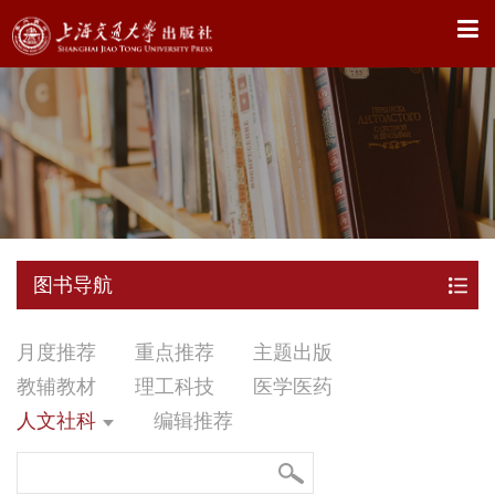
X
图书导航
月度推荐
重点推荐
主题出版
教辅教材
理工科技
医学医药
人文社科
编辑推荐