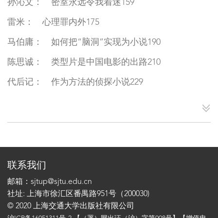
孙沁文： 密室永远令我着迷159
雷米： 心理罪内外175
马伯庸： 如何把“脑洞”实现为小说190
陈思诚： 类型片是中国电影的出路210
代后记： 作为方法的侦探小说229
联系我们
邮箱：sjtup@sjtu.edu.cn
社址: 上海市徐汇区番禺路951号（200030)
© 2020 上海交通大学出版社有限公司