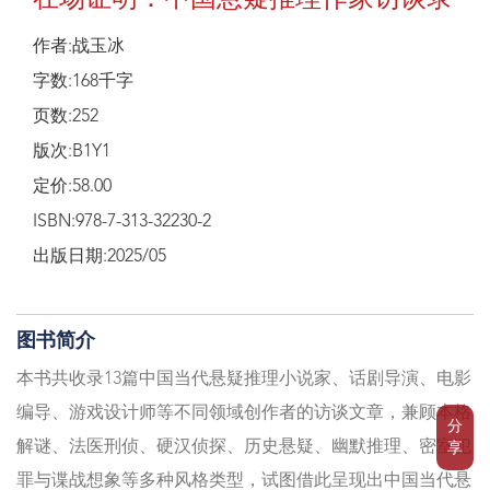
在场证明：中国悬疑推理作家访谈录
作者:战玉冰
字数:168千字
页数:252
版次:B1Y1
定价:58.00
ISBN:978-7-313-32230-2
出版日期:2025/05
图书简介
本书共收录13篇中国当代悬疑推理小说家、话剧导演、电影
编导、游戏设计师等不同领域创作者的访谈文章，兼顾本格
分
解谜、法医刑侦、硬汉侦探、历史悬疑、幽默推理、密室犯
享
罪与谍战想象等多种风格类型，试图借此呈现出中国当代悬