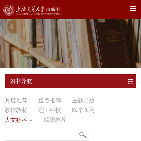
X
图书导航
月度推荐
重点推荐
主题出版
教辅教材
理工科技
医学医药
人文社科
编辑推荐