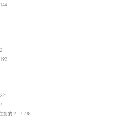
44
2
92
21
7
的？ / 238