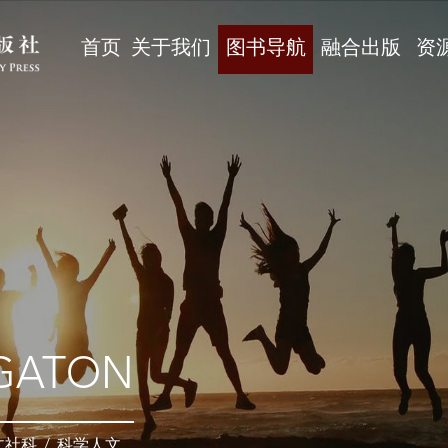
首页
关于我们
图书导航
融合出版
资
GATON
文社科
/
科学人文