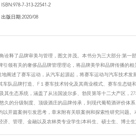
ISBN:978-7-313-22541-2
出版日期:2020/08
视角诠释了品牌审美与管理，图文并茂。本书分为三大部分:第一部
牌引领有关的奢侈品品牌管理理论，将品牌美学和品牌传播的相
系统性地阐述了赛车运动，从汽车起源起，将赛车运动与汽车技术发
其车队品牌打造、F１赛车技术转化及其商业模式、赛车生态链和
链及其生态系统，涵盖了从法国波尔多、勃艮第等十二大产区，2
史悠久的分级制度、顶级酒庄的品牌传承，到现代葡萄酒评价体
均以开篇案例引发思考，章末附有关联案例和探索性研究问题。
经济、管理、金融以及农林类专业学生(本科生、硕士生、博士生