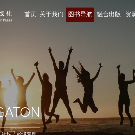
首页
关于我们
图书导航
融合出版
资
GATON
文社科
/
经济管理