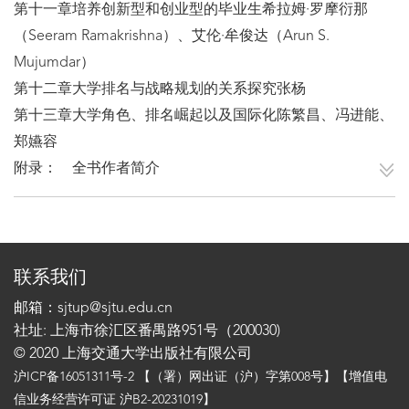
第十一章培养创新型和创业型的毕业生希拉姆·罗摩衍那
（Seeram Ramakrishna）、艾伦·牟俊达（Arun S.
Mujumdar）
第十二章大学排名与战略规划的关系探究张杨
第十三章大学角色、排名崛起以及国际化陈繁昌、冯进能、
郑嬿容
附录： 全书作者简介
联系我们
邮箱：sjtup@sjtu.edu.cn
社址: 上海市徐汇区番禺路951号（200030)
© 2020 上海交通大学出版社有限公司
沪ICP备16051311号-2
【（署）网出证（沪）字第008号】【增值电
信业务经营许可证 沪B2-20231019】