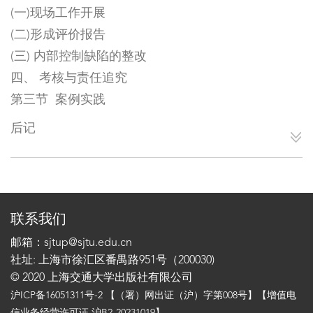
(一)现场工作开展
(二)形成评价报告
(三) 内部控制缺陷的整改
四、 考核与责任追究
第三节 案例实践
后记
联系我们
邮箱：sjtup@sjtu.edu.cn
社址: 上海市徐汇区番禺路951号（200030)
© 2020 上海交通大学出版社有限公司
沪ICP备16051311号-2
【（署）网出证（沪）字第008号】【增值电