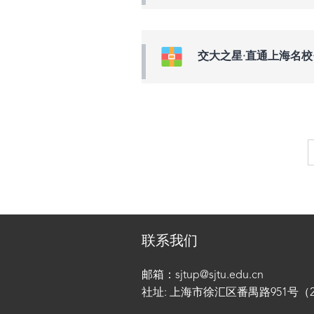
交大之星·直通上海名校
联系我们
邮箱：sjtup@sjtu.edu.cn
社址: 上海市徐汇区番禺路951号（200