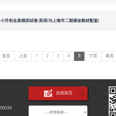
·小升初全真模拟试卷:英语(与上海市二期课改教材配套)
首页
上页
1
2
3
4
5
下页
尾页
在线留言
030)