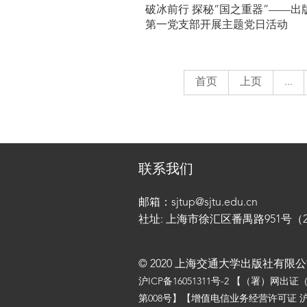
破冰前行 探秘“国之重器”——出
第一党支部开展主题党日活动
首页
上页
...
联系我们
邮箱：sjtup@sjtu.edu.cn
社址: 上海市徐汇区番禺路951号（200
© 2020 上海交通大学出版社有限
沪ICP备16051311号-2
【（署）网出证
第008号】【增值电信业务经营许可证 沪