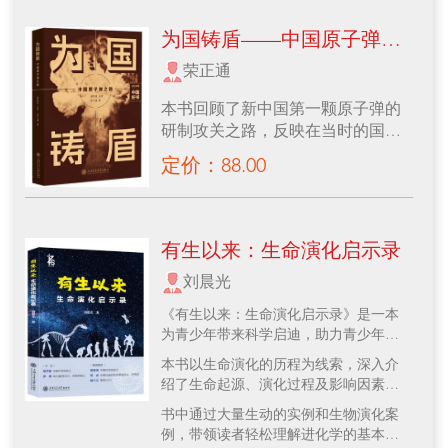
为国铸盾——中国原子弹之
路
荣正通
本书回顾了新中国第一颗原子弹的
研制攻关之路，反映在当时的国际
环境下，在国力极度薄弱，工业基
定价：88.00
础、科技基础几乎空白，科技人员
非常短缺的艰苦条件下，毛泽东、
周恩来、聂荣臻等老一辈革命家审
时度势、高瞻远瞩、英明决策，钱
有生以来：生命演化启示录
三强、朱光亚、邓稼先等老一辈科
刘晨光
学家、科技工作者、解放军指战
员、工人等无私奉献、奋力拼搏，
《有生以来：生命演化启示录》是一本
在党的领导下，全国大协作，共同
为青少年带来科学启迪，助力青少年科
攻坚克难，铸造中国之盾的故事。
学创新的科普读物。
本书以生命演化的历程为线索，深入介
绍了生命起源、演化过程及影响因素等
丰富内容。从神秘的生命诞生开始，历
书中通过大量生动的实例和生物演化案
经漫长岁月的演化，形成了如今多姿多
例，带领读者轻松理解进化学的基本原
彩的世界。生物演化对人类发展和科技