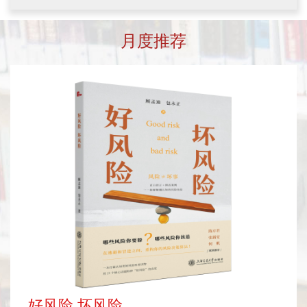
理与重大理论，如进化论的发展、表型
创新都有着深远的影响。
定价：89.00
与行为演化、基因与染色体演化等。了
解生命演化，能让我们明白从何而来，
月度推荐
更能为未来发展提供启示，引领我们在
生命演化的奇妙世界中，探索自然奥
玩物采真:中国古代游戏史
秘，走向更加美好的未来。
蔡丰明
这本通俗读物可以作为一颗问路之石，
带领读者了解中国古代人各种各样的游
戏项目，例如蹴鞠、投壶、七巧板等。
定价：78.00
本书以图文并茂的方式，通俗易懂地介
绍了中国游戏史的发展、演变，以及与
社会文化的关系等，其中，还穿插介绍
了中国历代社会中的趣闻轶事与世态风
情，全面展示了中华民族光辉灿烂的游
戏文化。
好风险 坏风险