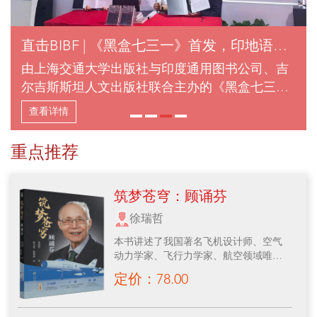
直击BIBF | 《黑盒七三一》首发，印地语、
吉尔吉斯语版权输出
由上海交通大学出版社与印度通用图书公司、吉
尔吉斯斯坦人文出版社联合主办的《黑盒七三
一》新书发布会暨印地语、吉尔吉斯语版权输出
查看详情
签约仪式，于6月17日下午在第三十二届北京国际
图书博览会（BIBF）隆重举行。
重点推荐
筑梦苍穹：顾诵芬
徐瑞哲
本书讲述了我国著名飞机设计师、空气
动力学家、飞行力学家、航空领域唯一
一位两院院士顾诵芬的家族渊源、求学
定价：78.00
经历、科研丰碑、体系设计、母校情
结、育人储才等故事。