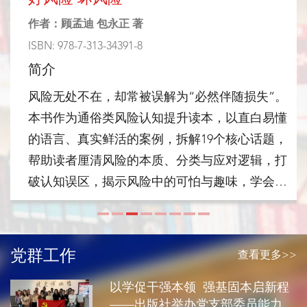
作者：顾孟迪 包永正 著
ISBN: 978-7-313-34391-8
简介
风险无处不在，却常被误解为“必然伴随损失”。
本书作为通俗类风险认知提升读本，以直白易懂
的语言、真实鲜活的案例，拆解19个核心话题，
帮助读者厘清风险的本质、分类与应对逻辑，打
破认知误区，揭示风险中的可怕与趣味，学会分
辨并驾驭“好风险”，规避“坏风险”。
党群工作
查看更多>>
以学促干强本领 强基固本启新程
——出版社举办党支部委员能力